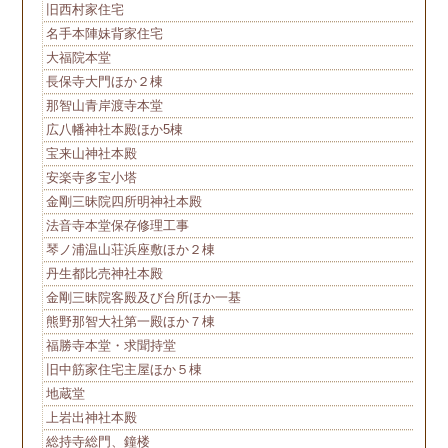
旧西村家住宅
名手本陣妹背家住宅
大福院本堂
長保寺大門ほか２棟
那智山青岸渡寺本堂
広八幡神社本殿ほか5棟
宝来山神社本殿
安楽寺多宝小塔
金剛三昧院四所明神社本殿
法音寺本堂保存修理工事
琴ノ浦温山荘浜座敷ほか２棟
丹生都比売神社本殿
金剛三昧院客殿及び台所ほか一基
熊野那智大社第一殿ほか７棟
福勝寺本堂・求聞持堂
旧中筋家住宅主屋ほか５棟
地蔵堂
上岩出神社本殿
総持寺総門、鐘楼