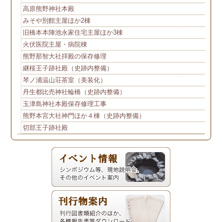
高原熊野神社本殿
みそや別館主屋ほか2棟
旧橋本本陣池永家住宅主屋ほか3棟
火伏医院主屋・病院棟
熊野那智大社拝殿の保存修理
継桜王子跡社殿（史跡内整備）
琴ノ浦温山荘茶室（美装化）
丹生都比売神社輪橋（史跡内整備）
玉津島神社本殿保存修理工事
熊野本宮大社神門ほか４棟（史跡内整備）
切部王子跡社殿