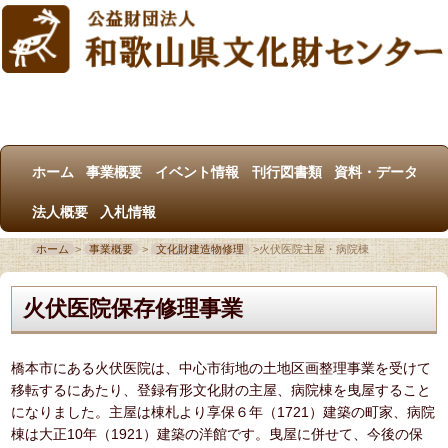
ホーム
事業概要
イベント情報
刊行図書類
資料・データ
法人概要
入札情報
ホーム
>
事業概要
>
文化財建造物修理
>
火伏医院主屋・病院棟
火伏医院保存修理事業
橋本市にある火伏医院は、中心市街地の土地区画整理事業を受けて
移転するにあたり、登録有形文化財の主屋、病院棟を曳屋すること
になりました。主屋は棟札より享保６年（1721）建築の町家、病院
棟は大正10年（1921）建築の洋館です。曳屋に併せて、今後の保