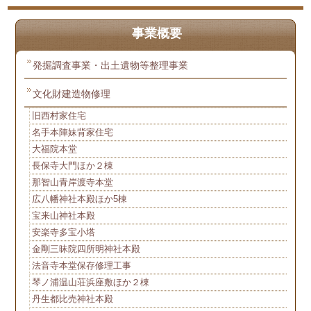
事業概要
発掘調査事業・出土遺物等整理事業
文化財建造物修理
旧西村家住宅
名手本陣妹背家住宅
大福院本堂
長保寺大門ほか２棟
那智山青岸渡寺本堂
広八幡神社本殿ほか5棟
宝来山神社本殿
安楽寺多宝小塔
金剛三昧院四所明神社本殿
法音寺本堂保存修理工事
琴ノ浦温山荘浜座敷ほか２棟
丹生都比売神社本殿