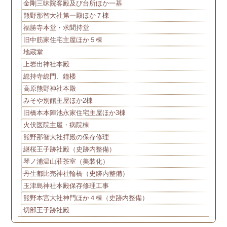
金剛三昧院客殿及び台所ほか一基
熊野那智大社第一殿ほか７棟
福勝寺本堂・求聞持堂
旧中筋家住宅主屋ほか５棟
地蔵堂
上岩出神社本殿
総持寺総門、鐘楼
高原熊野神社本殿
みそや別館主屋ほか2棟
旧橋本本陣池永家住宅主屋ほか3棟
火伏医院主屋・病院棟
熊野那智大社拝殿の保存修理
継桜王子跡社殿（史跡内整備）
琴ノ浦温山荘茶室（美装化）
丹生都比売神社輪橋（史跡内整備）
玉津島神社本殿保存修理工事
熊野本宮大社神門ほか４棟（史跡内整備）
切部王子跡社殿