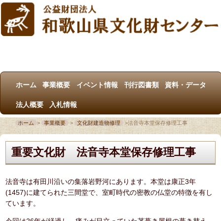
ホーム
事業概要
イベント情報
刊行図書類
資料・データ
法人概要
入札情報
ホーム
>
事業概要
>
文化財建造物修理
>
法音寺本堂保存修理工事
重要文化財 法音寺本堂保存修理工事
法音寺は有田川沿いの集落岩野河にあります。本堂は康正3年
(1457)に建てられた三間堂で、室町時代の密教の仏堂の特徴を有し
ています。
今回は26年が経過し、痛みが目立っていた茅葺き屋根の葺き替え