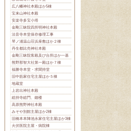
広八幡神社本殿ほか5棟
宝来山神社本殿
安楽寺多宝小塔
金剛三昧院四所明神社本殿
法音寺本堂保存修理工事
琴ノ浦温山荘浜座敷ほか２棟
丹生都比売神社本殿
金剛三昧院客殿及び台所ほか一基
熊野那智大社第一殿ほか７棟
福勝寺本堂・求聞持堂
旧中筋家住宅主屋ほか５棟
地蔵堂
上岩出神社本殿
総持寺総門、鐘楼
高原熊野神社本殿
みそや別館主屋ほか2棟
旧橋本本陣池永家住宅主屋ほか3棟
火伏医院主屋・病院棟