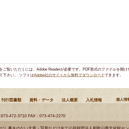
をご覧いただくには、Adobe Readerが必要です。PDF形式のファイルを開けな
て下さい。 ソフトは
Adobe社のサイトから無料でダウンロード
できます。
刊行図書類
資料・データ
法人概要
入札情報
個人情
:073-472-3710 FAX：073-474-2270
だし書きのない文章・写真などは全て公益財団法人和歌山県文化財セン