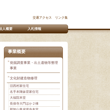
交通アクセス
リンク集
法人概要
入札情報
事業概要
発掘調査事業・出土遺物等整理
事業
文化財建造物修理
旧西村家住宅
名手本陣妹背家住宅
大福院本堂
長保寺大門ほか２棟
那智山青岸渡寺本堂