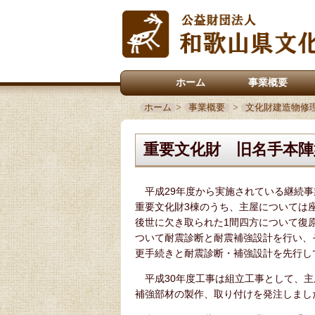
ホーム
事業概要
ホーム
>
事業概要
>
文化財建造物修
重要文化財 旧名手本陣
平成29年度から実施されている継続事
重要文化財3棟のうち、主屋については
後世に欠き取られた1間四方について復
ついて耐震診断と耐震補強設計を行い、
更手続きと耐震診断・補強設計を先行し
平成30年度工事は組立工事として、主
補強部材の製作、取り付けを発注しまし