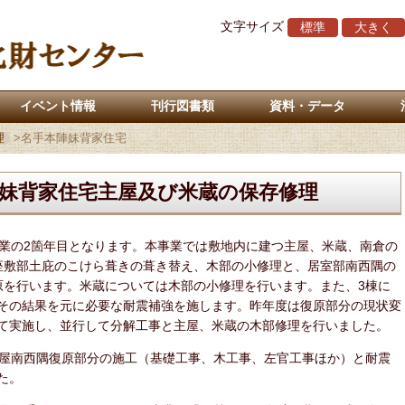
文字サイズ
標準
大きく
イベント情報
刊行図書類
資料・データ
理
>
名手本陣妹背家住宅
妹背家住宅主屋及び米蔵の保存修理
業の2箇年目となります。本事業では敷地内に建つ主屋、米蔵、南倉の
座敷部土庇のこけら葺きの葺き替え、木部の小修理と、居室部南西隅の
原を行います。米蔵については木部の小修理を行います。また、3棟に
その結果を元に必要な耐震補強を施します。昨年度は復原部分の現状変
て実施し、並行して分解工事と主屋、米蔵の木部修理を行いました。
屋南西隅復原部分の施工（基礎工事、木工事、左官工事ほか）と耐震
た。