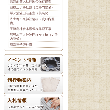
熊野那智大社拝殿の保存修理
継桜王子跡社殿（史跡内整備）
琴ノ浦温山荘茶室（美装化）
丹生都比売神社輪橋（史跡内整
備）
玉津島神社本殿保存修理工事
熊野本宮大社神門ほか４棟（史跡
内整備）
切部王子跡社殿